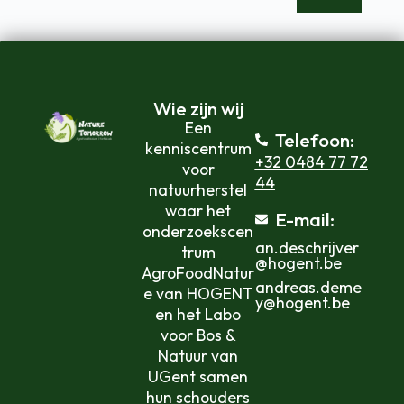
Wie zijn wij
Een
Telefoon:
kenniscentrum
+32 0484 77 72
voor
44
natuurherstel
waar het
E-mail:
onderzoekscen
an.deschrijver
trum
@hogent.be
AgroFoodNatur
andreas.deme
e van HOGENT
y@hogent.be
en het Labo
voor Bos &
Natuur van
UGent samen
hun schouders