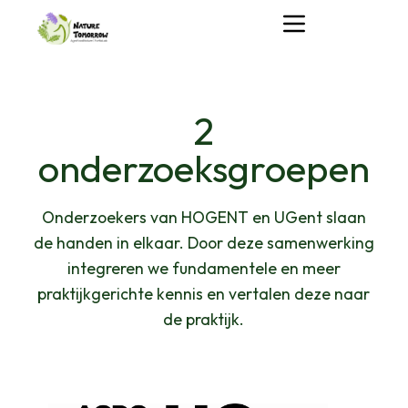
S
k
i
p
t
o
2
c
o
n
onderzoeksgroepen
t
e
n
t
Onderzoekers van HOGENT en UGent slaan
de handen in elkaar. Door deze samenwerking
integreren we fundamentele en meer
praktijkgerichte kennis en vertalen deze naar
de praktijk.