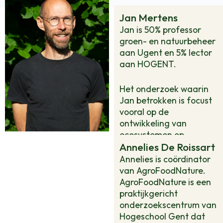
Jan Mertens
Jan is 50% professor
groen- en natuurbeheer
aan Ugent en 5% lector
aan
HOGENT
.
Het onderzoek waarin
Jan betrokken is focust
vooral op de
ontwikkeling van
ecosystemen op
Annelies De Roissart
bodems die beïnvloed
zijn door de mens. Dit
Annelies is coördinator
betekent natuurherstel
van AgroFoodNature.
op voormalig bemeste
AgroFoodNature is een
bodems en de laatste
praktijkgericht
jaren meer en meer
onderzoekscentrum van
natuurontwikkeling op
Hogeschool Gent dat