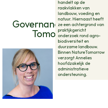
stedelijke bodems.
handelt op de
raakvlakken van
landbouw, voeding en
natuur. Hiernaast heeft
Governance Nature
ze een achtergrond van
praktijkgericht
Tomorrow
onderzoek rond agro-
biodiversiteit en
duurzame landbouw.
Binnen NatureTomorrow
verzorgt Annelies
hoofdzakelijk de
administratieve
ondersteuning.