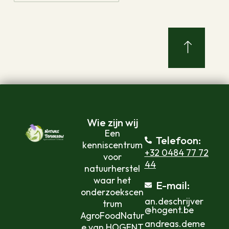
Wie zijn wij
Een
Telefoon:
kenniscentrum
+32 0484 77 72
voor
44
natuurherstel
waar het
E-mail:
onderzoekscen
an.deschrijver
trum
@hogent.be
AgroFoodNatur
andreas.deme
e van HOGENT