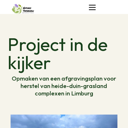
S
k
i
p
t
o
Project in de
c
o
n
t
kijker
e
n
t
Opmaken van een afgravingsplan voor
herstel van heide-duin-grasland
complexen in Limburg